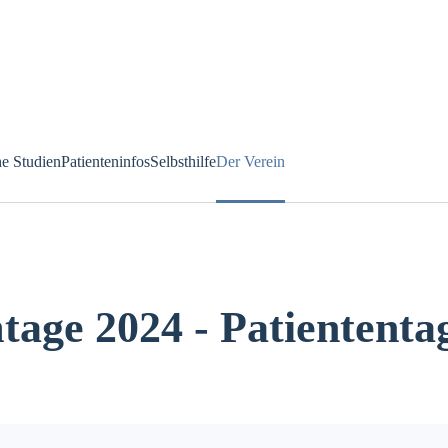
he Studien
Patienteninfos
Selbsthilfe
Der Verein
age 2024 - Patiententa