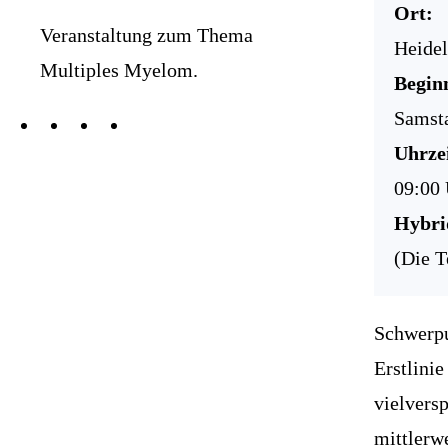
Ort:
Veranstaltung zum Thema
Heidel
Multiples Myelom.
Begin
Samsta
Uhrzei
09:00 
Hybri
(Die T
Schwerpu
Erstlini
vielvers
mittlerwe