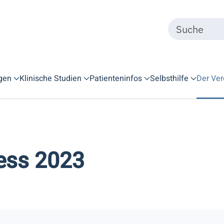
gen
Klinische Studien
Patienteninfos
Selbsthilfe
Der Ver
ess 2023