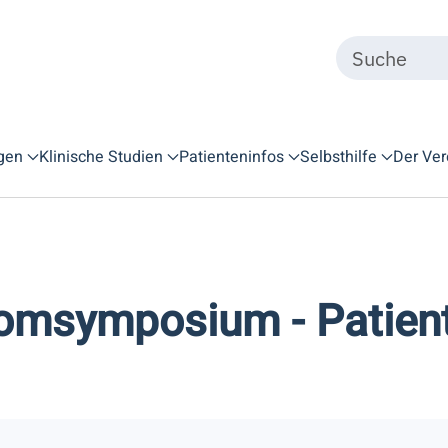
gen
Klinische Studien
Patienteninfos
Selbsthilfe
Der Ver
omsymposium - Patien