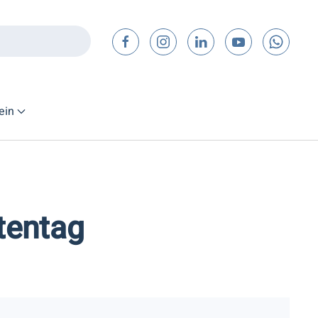
ein
tentag