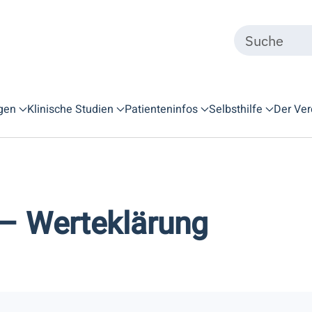
gen
Klinische Studien
Patienteninfos
Selbsthilfe
Der Ver
 – Werteklärung