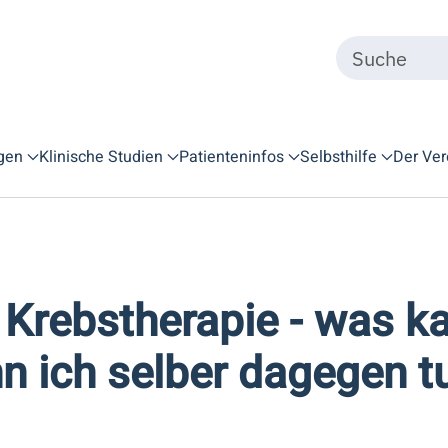
gen
Klinische Studien
Patienteninfos
Selbsthilfe
Der Ver
Krebstherapie - was k
n ich selber dagegen t