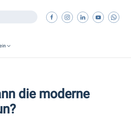
ein
ann die moderne
un?