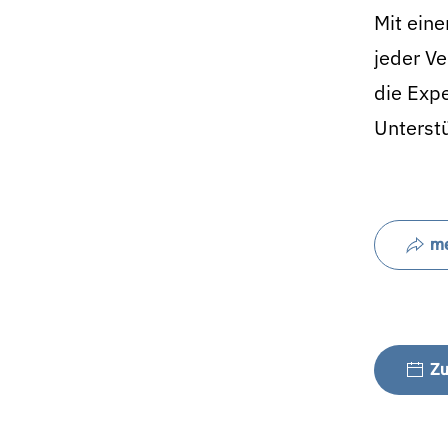
Mit eine
jeder V
die Expe
Unterst
me
Zu