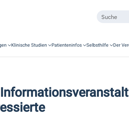
gen
Klinische Studien
Patienteninfos
Selbsthilfe
Der Ver
Informationsveranstalt
essierte