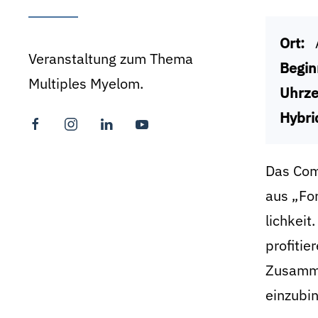
Ort:
Veranstaltung zum Thema
Begin
Multiples Myelom.
Uhrze
Hybri
Das Com
aus „For
lichkeit
profitie
Zusamme
einzubi