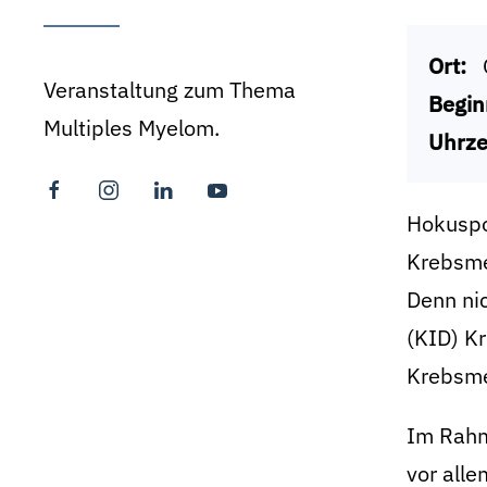
Ort:
Veranstaltung zum Thema
Begin
Multiples Myelom.
Uhrze
Hokuspo
Krebsmed
Denn nic
(KID) K
Krebsmed
Im Rahm
vor alle