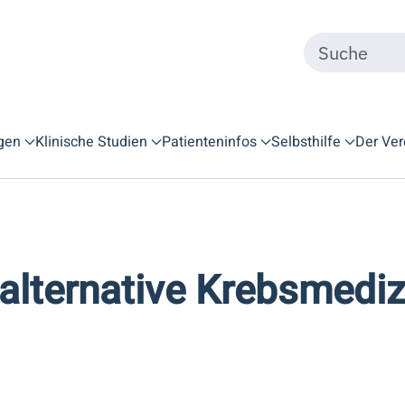
gen
Klinische Studien
Patienteninfos
Selbsthilfe
Der Ver
lternative Krebsmediz