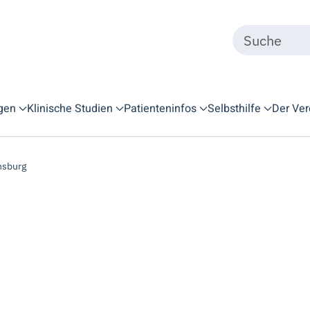
gen
Klinische Studien
Patienteninfos
Selbsthilfe
Der Ver
nsburg