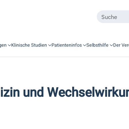
gen
Klinische Studien
Patienteninfos
Selbsthilfe
Der Ver
zin und Wechselwirkun